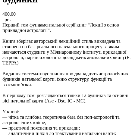
400,00
грн.
Перший том фундаментальної серії книг “Лекції з основ
прикладної астрології”.
Книга зберігає авторський лекційний стиль викладача та
створена на базі реального навчального процесу за яким
навчаються студенти у Міжнародному інституті прикладної
астрології, парапсихології та досліджень аномальних явищ (Е-
ТЕРРА).
Видання систематизує знання про дванадцять астрологічних
будинків натальної карти, їхню структуру, функції та
взаємозв’язки.
В першому томі розглядаються тільки 12 будинків та основні
вісі натальної карти (Asc - Dsc, IC - MC).
У книзі:
— чітка та глибока теоретична база без поп-астрології та
астрологічних кліше;
— практичні пояснення та приклади;
— аналітичний підхід до трактування натальної карти;