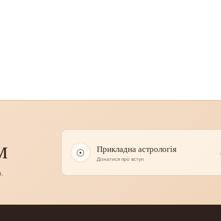
м
Прикладна астрологія
☉
Дізнатися про вступ
в.