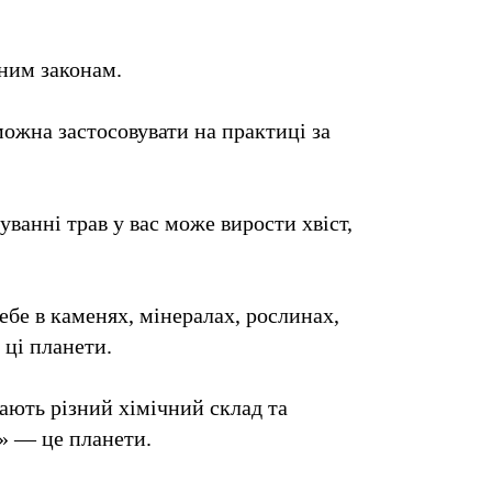
чним законам.
можна застосовувати на практиці за
ванні трав у вас може вирости хвіст,
ебе в каменях, мінералах, рослинах,
 ці планети.
мають різний хімічний склад та
д» — це планети.