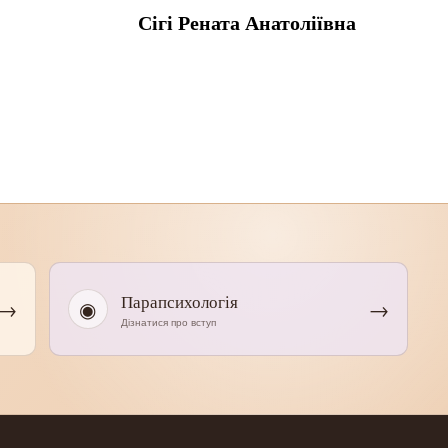
Сігі Рената Анатоліївна
Парапсихологія
→
◉
→
Дізнатися про вступ