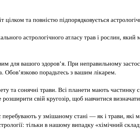
іт цілком та повністю підпорядковується астрологі
льного астрологічного атласу трав і рослин, який 
им для вашого здоров’я. При неправильному застосу
а. Обов’язково порадьтесь з вашим лікарем.
ту та сонячні трави. Всі планети мають частинку с
е розширити свій кругозір, щоб навчитися визначати
 перебувають у змішаному стані — як і трави, які 
стрології: тільки в нашому випадку «хімічний скла