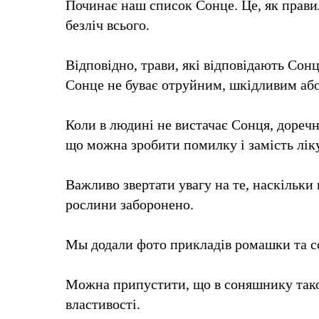
Починає наш список Сонце. Це, як правило
безліч всього.
Відповідно, трави, які відповідають Сонц
Сонце не буває отруйним, шкідливим або
Коли в людині не вистачає Сонця, доречн
що можна зробити помилку і замість ліку
Важливо звертати увагу на те, наскільки
рослини заборонено.
Мы додали фото прикладів ромашки та с
Можна припустити, що в соняшнику також 
властивості.