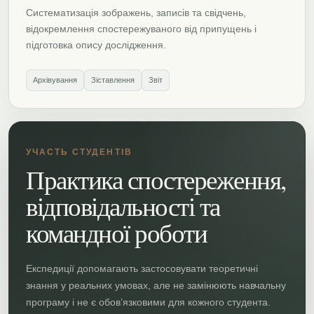
Систематизація зображень, записів та свідчень,
відокремлення спостережуваного від припущень і
підготовка опису дослідження.
Архівування
Зіставлення
Звіт
УЧАСТЬ СТУДЕНТІВ
Практика спостереження,
відповідальності та
командної роботи
Експедиції допомагають застосовувати теоретичні
знання у реальних умовах, але не замінюють навчальну
програму і не є обов’язковими для кожного студента.