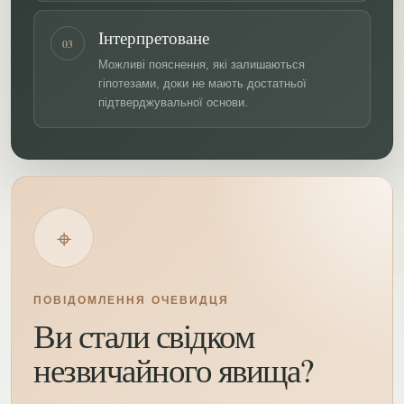
Інтерпретоване
03
Можливі пояснення, які залишаються
гіпотезами, доки не мають достатньої
підтверджувальної основи.
⌖
ПОВІДОМЛЕННЯ ОЧЕВИДЦЯ
Ви стали свідком
незвичайного явища?