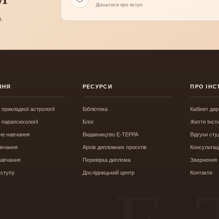
Дізнатися про вступ
в.
ННЯ
РЕСУРСИ
ПРО ІНС
 прикладної астрології
Бібліотека
Кабінет ди
 парапсихології
Блог
Життя Інст
не навчання
Видавництво Е-ТЕРРА
Відгуки сту
авчання
Архів дипломних проєктів
Консультаці
навчання
Перевірка диплома
Звернення
вступу
Дослідницький центр
Контакти