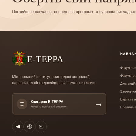
Поглиблене навчання, послідовна програма та супровід викладачі
НАВЧА
Е-ТЕРРА
Факультет
Факультет
Міжнародний інститут прикладної астрології,
парапсихології та досліджень аномальних явищ.
Дистанцій
Заочне н
Вартість 
Книгарня Е-ТЕРРА
→
Книги та навчальні видання
Правила 