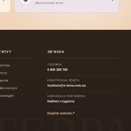
Дізнатися про вступ
ТИТУТ
ЗВ’ЯЗОК
ТЕЛЕФОН
ректора
0 800 358 769
итуту
дентів
ЕЛЕКТРОННА ПОШТА
institute@e-terra.com.ua
йні послуги
 громадян
НАВЧАЛЬНА ПЛАТФОРМА
Кабінет студента
↗
English website