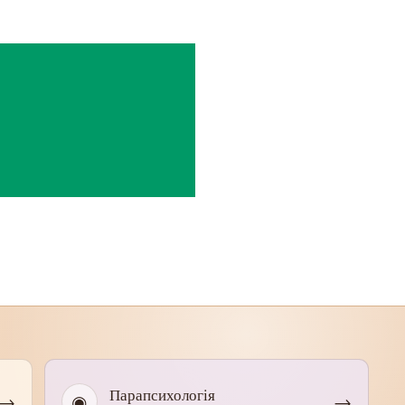
Парапсихологія
→
◉
→