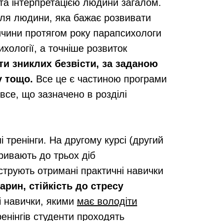
 та інтерпретацією людини загалом.
 Для людини, яка бажає розвивати
причини протягом року парапсихологи
хології, а точніше розвиток
и зниклих безвісти, за заданою
у тощо.
Все це є частиною програми
все, що зазначено в розділі
 тренінги. На другому курсі (другий
тривають до трьох діб
струють отримані практичні навички
арин, стійкість до стресу
 ті навички, якими
має володіти
ренінгів студенти проходять