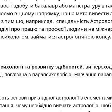
ості здобути бакалавр або магістратуру в галу
рацюємо в цьому напрямку, наша мета вивести
 з тим що, наприклад, спецальність Астролог
зділі про працю та професії людини на міжна
сихологом, займатися астрологічною консул
ихології та розвитку здібностей
, ви переход
і, пов’язана з парапсихологією. Навчання парап
ють основи прикладної астрології з елементами
ання, чому необхідно вивчати астрологію, щоб 