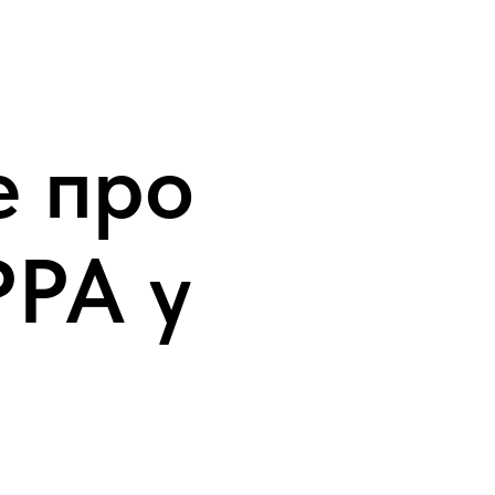
е про
РРА у