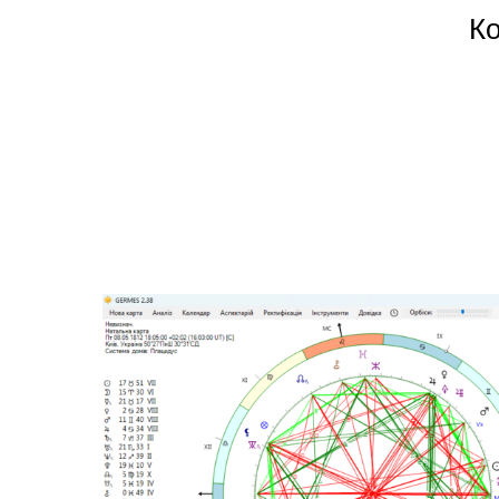
Ко
зміг
татті
те