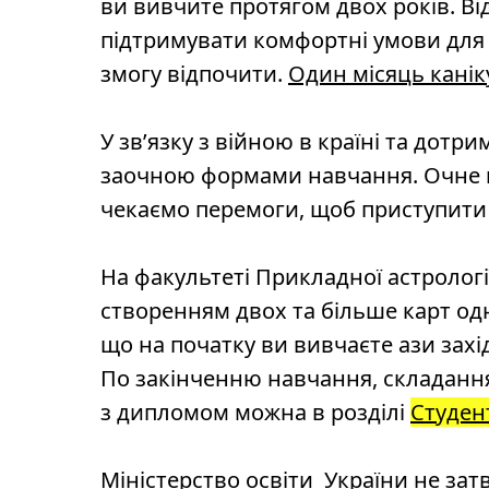
ви вивчите протягом двох років. Ві
підтримувати комфортні умови для 
змогу відпочити.
Один місяць канік
У зв’язку з війною в країні та до
заочною формами навчання. Очне на
чекаємо перемоги, щоб приступити
На факультеті Прикладної астролог
створенням двох та більше карт од
що на початку ви вивчаєте ази захід
По закінченню навчання, складання
з дипломом можна в розділі
Студен
Міністерство освіти України не зат