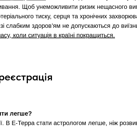
вання. Щоб унеможливити ризик нещасного випа
еріального тиску, серця та хронічних захворюва
и зі слабким здоров’ям не допускаються до виїзн
часу, коли ситуація в країні покращиться.
 реєстрація
ити легше?
. В Е-Терра стати астрологом легше, ніж розвив