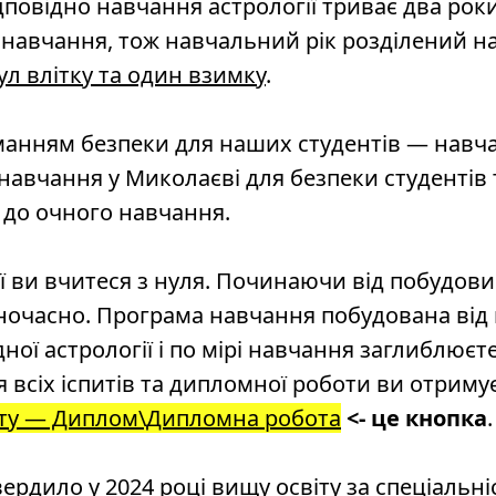
дповідно навчання астрології триває два роки
навчання, тож навчальний рік розділений на
ул влітку та один взимку
.
триманням безпеки для наших студентів — нав
вчання у Миколаєві для безпеки студентів 
 до очного навчання.
ії ви вчитеся з нуля. Починаючи від побудов
ночасно. Програма навчання побудована від п
ної астрології і по мірі навчання заглиблюєт
 всіх іспитів та дипломної роботи ви отрим
ту — Диплом\Дипломна робота
<- це кнопка
.
вердило у 2024 році вищу освіту за спеціальн