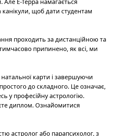
. Але Е-Терра намагається
 канікули, щоб дати студентам
чання проходить за дистанційною та
тимчасово припинено, як всі, ми
и натальної карти і завершуючи
ростого до складного. Це означає,
есь у професійну астрологію.
уєте диплом. Ознайомитися
істю астролог або парапсихолог, з