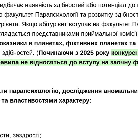
редбачає наявність здібностей або потенціал д
 факультет Парапсихології та розвитку здібнос
урієнта. Якщо абітурієнт вступає на факультет П
зглядається представниками приймальної комісі
показники в планетах, фіктивних планетах та
 здібностей. (
Починаючи з 2025 року
конкурсн
правила
не відносяться до вступу на заочну 
ати парапсихологію, дослідження аномальних
 та властивостями характеру:
сти, заздрості;