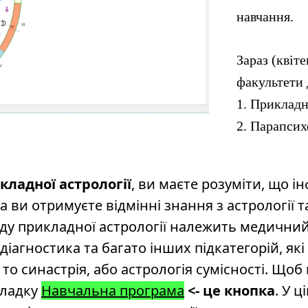
навчання.
Зараз (квіте
факультети 
1. Прикладн
2. Парапсих
ладної астрології
, ви маєте розуміти, що і
ра ви отримуєте відмінні знання з астрології т
ладу прикладної астрології належить медичний 
діагностика та багато інших підкатегорій, як
и то синастрія, або астрологія сумісності. Щ
кладку
Навчальна програма
<- це кнопка
. У ц