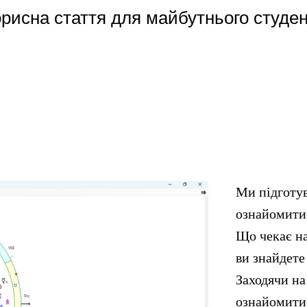
рисна стаття для майбутнього студе
Ми підготув
ознайомитис
Що чекає на
ви знайдет
Заходячи на
ознайомити