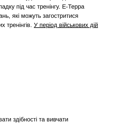
дку під час тренінгу. Е-Терра
нь, які можуть загостритися
их тренінгів.
У період військових дій
ати здібності та вивчати