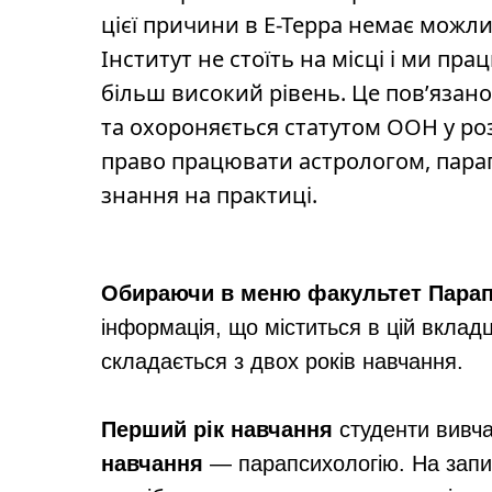
цієї причини в Е-Терра немає можлив
Інститут не стоїть на місці і ми п
більш високий рівень. Це пов’язано
та охороняється статутом ООН у ро
право працювати астрологом, парап
знання на практиці.
Обираючи в меню факультет Парапс
інформація, що міститься в цій вкладц
складається з двох років навчання.
Перший рік навчання
студенти вивча
навчання
— парапсихологію. На запит