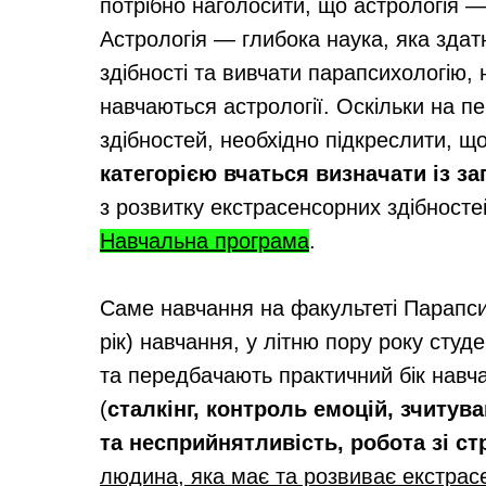
потрібно наголосити, що астрологія —
Астрологія — глибока наука, яка здат
здібності та вивчати парапсихологію, 
навчаються астрології. Оскільки на п
здібностей, необхідно підкреслити, щ
категорією вчаться визначати із з
з розвитку екстрасенсорних здібносте
Навчальна програма
.
Саме навчання на факультеті Парапсихо
рік) навчання, у літню пору року студе
та передбачають практичний бік навч
(
сталкінг, контроль емоцій, зчитува
та несприйнятливість, робота зі ст
людина, яка має та розвиває екстрасе