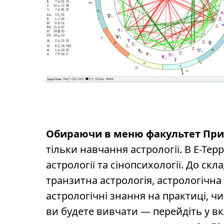
Обираючи в меню факультет Прик
тільки навчання астрології. В Е-Тер
астрології та сінопсихології. До ск
транзитна астрологія, астрологічна 
астрологічні знання на практиці, ч
ви будете вивчати — перейдіть у в