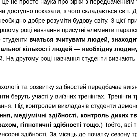
 це не просто наука про зірки з передбаченням
на доступно показати, з чого складається світ.
необхідно добре розуміти будову світу. З цієї 
ершому році навчання присутні елементи парапси
о студенти
вчаться зчитувати людей, знаходит
агальної кількості людей — необхідну людин
й. На другому році навчання студенти вивчають 
логії та розвитку здібностей передбачає виїзні
нти беруть участі у виїзних тренінгах. Тренінги 
ання. Під контролем викладачів студенти демон
ння, медіумічні здібності, контроль диких тв
рахом, гіпнотичні здібності тощо.
) Тобто, всі
нсорні здібності
. За місяць до початку сезону т