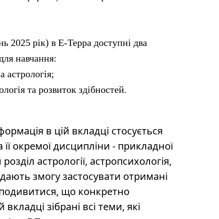
нь 2025 рік) в Е-Терра доступні два
для навчання:
а астрологія;
ологія та розвиток здібностей.
нформація в цій вкладці стосується
а її окремої дисципліни - прикладної
розділ астрології, астропсихологія,
і дають змогу застосувати отримані
об подивитися, що конкретно
ій вкладці зібрані всі теми, які