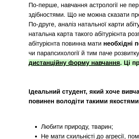
По-перше, навчання астрології не пе
здібностями. Що не можна сказати про
По-друге, аналіз натальної карти абіт
натальна карта такого абітурієнта ро
абітурієнта повинна мати
необхідні 
чи парапсихології й тим паче розвитку
дистанційну форму навчання
. Ці 
Ідеальний студент, який хоче вивч
повинен володіти такими якостями
Любити природу, тварин;
Не мати схильністі до агресії, пом