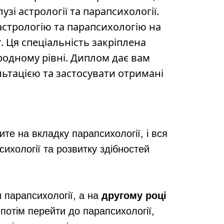
зі астрології та парапсихології.
 астрологію та парапсихологію на
. Ця спеціальність закріплена
родному рівні. Диплом дає вам
ьтацією та застосувати отримані
ите на вкладку парапсихології, і вся
сихології та розвитку здібностей
 парапсихології, а на
другому році
потім перейти до парапсихології,