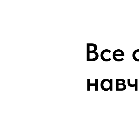
Все 
навч