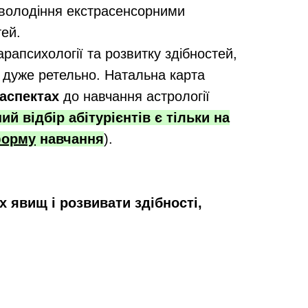
о володіння екстрасенсорними
тей.
арапсихології та розвитку здібностей,
ї дуже ретельно. Натальна карта
 аспектах
до навчання астрології
ий відбір абітурієнтів є тільки на
форму
навчання
).
 явищ і розвивати здібності,